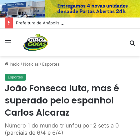
Prefeitura de Anápolis simplifica abertura, alteração e baixa de empresas com integração de sistemas
Menu
P
p
Início
/
Notícias
/
Esportes
Esportes
João Fonseca luta, mas é
superado pelo espanhol
Carlos Alcaraz
Número 1 do mundo triunfou por 2 sets a 0
(parciais de 6/4 e 6/4)