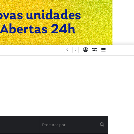
Entrar
Artigo
Barra
aleatório
Lateral
Procurar