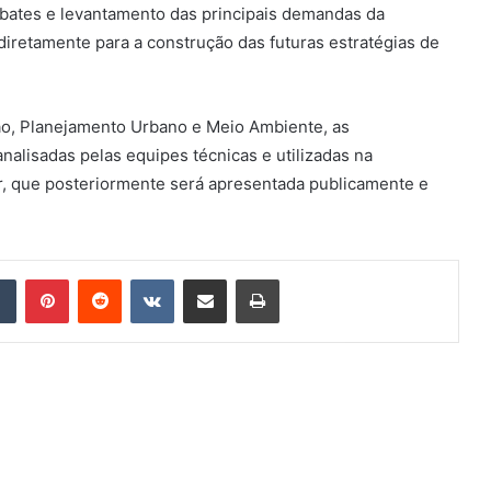
ebates e levantamento das principais demandas da
iretamente para a construção das futuras estratégias de
ão, Planejamento Urbano e Meio Ambiente, as
nalisadas pelas equipes técnicas e utilizadas na
or, que posteriormente será apresentada publicamente e
din
Tumblr
Pinterest
Reddit
VK
Compartilhar via e-mail
Imprimir