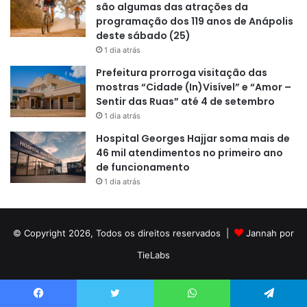
são algumas das atrações da
programação dos 119 anos de Anápolis
deste sábado (25)
1 dia atrás
Prefeitura prorroga visitação das
mostras “Cidade (In)Visível” e “Amor –
Sentir das Ruas” até 4 de setembro
1 dia atrás
Hospital Georges Hajjar soma mais de
46 mil atendimentos no primeiro ano
de funcionamento
1 dia atrás
© Copyright 2026, Todos os direitos reservados |
Jannah por
TieLabs
Facebook
Twitter
WhatsApp
Telegram