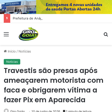
Prefeitura de Anápolis simplifica abertura, alteração e baixa de empresas com integração de sistemas
Menu
P
p
Início
/
Notícias
Notícias
Travestis são presas após
ameaçarem motorista com
faca e obrigarem vítima a
fazer Pix em Aparecida
Giro Goiás
10 de junho de 2026
1 minuto de leitura