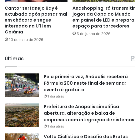
Cantor sertanejo Ray é
Anashopping irá transmitir
extubado após passar mal
jogos da Copa do Mundo
em chácara e segue
em painel de LED e prepara
internado na UTI em
espaço para torcedores
Goiânia
3 de junho de 2026
10 de maio de 2026
Últimas
Pela primeira vez, Anápolis receberá
Fórmula 200 neste final de semana;
evento é gratuito
1 dia atrás
Prefeitura de Anápolis simplifica
abertura, alteração e baixa de
empresas com integração de sistemas
1 dia atrás
Volta Ciclística e Desafio dos Brutus