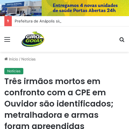
Prefeitura de Anápolis simplifica abertura, alteração e baixa de empresas com integração de sistemas
Menu
P
p
Início
/
Notícias
Notícias
Três irmãos mortos em
confronto com a CPE em
Ouvidor são identificados;
metralhadora e armas
foram apreendidas