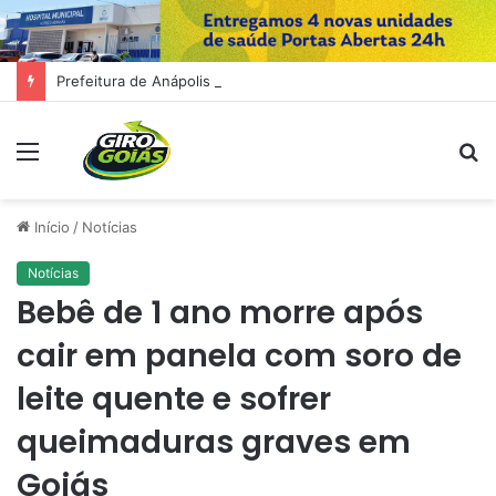
Prefeitura de Anápolis simplifica abertura, alteração e baixa de empresas com integração de sistemas
Menu
P
p
Início
/
Notícias
Notícias
Bebê de 1 ano morre após
cair em panela com soro de
leite quente e sofrer
queimaduras graves em
Goiás